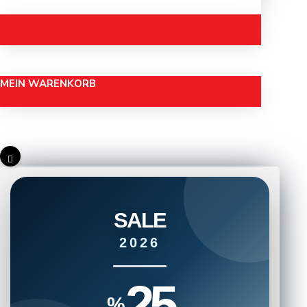
MEIN WARENKORB
SALE
2026
25
%