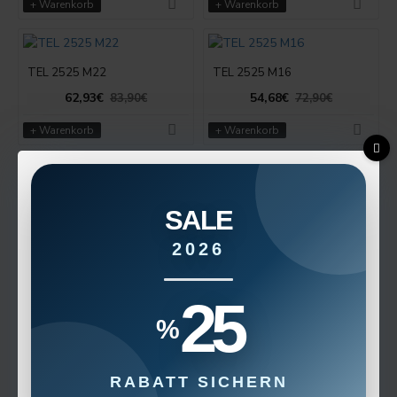
+ Warenkorb
+ Warenkorb
TEL 2525 M22
TEL 2525 M16
62,93€
54,68€
83,90€
72,90€
+ Warenkorb
+ Warenkorb
TEL 2020 K16
TEL 1616 H16
SALE
50,92€
48,68€
67,90€
64,90€
2026
+ Warenkorb
+ Warenkorb
25
%
SIR S40T 16C
SIR S32S 22C
86,18€
71,93€
114,90€
95,90€
RABATT SICHERN
+ Warenkorb
+ Warenkorb