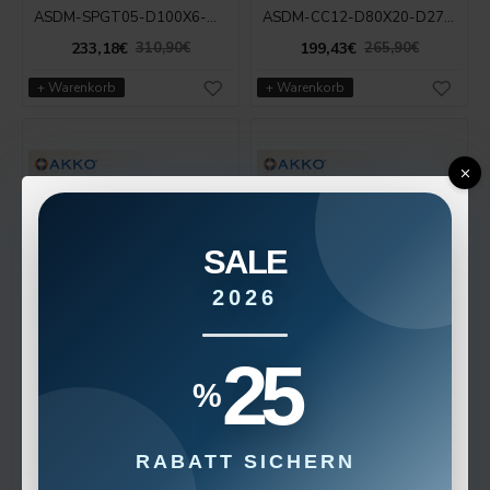
ASDM-SPGT05-D100X6-D32-Z12
ASDM-CC12-D80X20-D27-Z06
233,18€
199,43€
310,90€
265,90€
+ Warenkorb
+ Warenkorb
SALE
2026
ASDM-CC12-D80X18-D27-Z06
ASDM-CC12-D80X16-D27-Z06
25
199,43€
199,43€
265,90€
265,90€
%
+ Warenkorb
+ Warenkorb
RABATT SICHERN