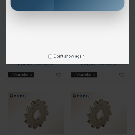
ASDM-CC12-D250X20-D40-Z16
ASDM-CC12-D250X18-D40-Z16
Don't show again.
816,67€
816,67€
1.088,90€
1.088,90€
+ Warenkorb
+ Warenkorb