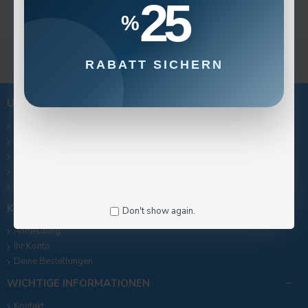
25
Weiter
%
RABATT SICHERN
UNTERNEHMEN
Impressum
Lieferinformationen
Uber uns
Datenschutz-Bestimmungen
AGB
KONTO
Don't show again.
Anmeldung
Ihr Konto
Deine Bestellungen
WICHTIGE INFORMATIONEN
Kontakt