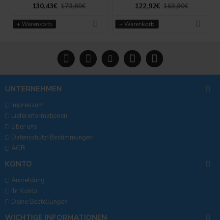
130,43€
122,92€
173,90€
163,90€
+ Warenkorb
+ Warenkorb
UNTERNEHMEN
Impressum
Lieferinformationen
Uber uns
Datenschutz-Bestimmungen
AGB
KONTO
Anmeldung
Ihr Konto
Deine Bestellungen
WICHTIGE INFORMATIONEN