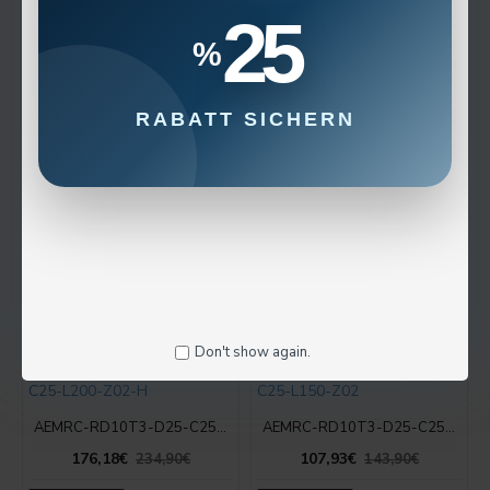
25
%
Aemrc-rd1204-d32-c32-l160-z03
AEMRC-RD10T3-D32-W32-L150-Z03
12,68€
122,92€
16,90€
163,90€
RABATT SICHERN
+ Warenkorb
+ Warenkorb
AEMRC-RD10T3-D32-C25-L250-Z03-H
AEMRC-RD10T3-D25-W25-L150-Z02
266,92€
107,93€
355,90€
143,90€
+ Warenkorb
+ Warenkorb
Don't show again.
AEMRC-RD10T3-D25-C25-L200-Z02-H
AEMRC-RD10T3-D25-C25-L150-Z02
176,18€
107,93€
234,90€
143,90€