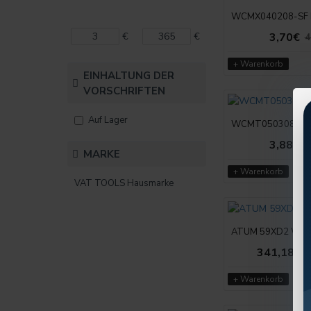
WCMX040208-SF 
€
€
3,70€
4
+ Warenkorb
EINHALTUNG DER
VORSCHRIFTEN
Auf Lager
WCMT050308-SF 
3,88€
5
MARKE
+ Warenkorb
VAT TOOLS Hausmarke
ATUM 59XD2 WCM
341,18€
4
+ Warenkorb