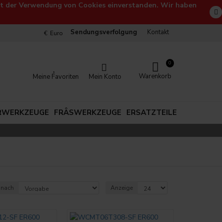
 mit der Verwendung von Cookies einverstanden. Wir haben
Sendungsverfolgung
Kontakt
€
Euro
0
Warenkorb
Meine Favoriten
Mein Konto
RWERKZEUGE
FRÂSWERKZEUGE
ERSATZTEILE
 nach
Anzeige