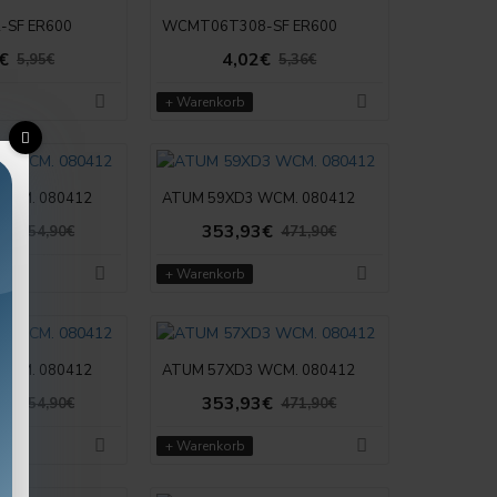
SF ER600
WCMT06T308-SF ER600
€
4,02€
5,95€
5,36€
+ Warenkorb
WCM. 080412
ATUM 59XD3 WCM. 080412
8€
353,93€
454,90€
471,90€
+ Warenkorb
WCM. 080412
ATUM 57XD3 WCM. 080412
8€
353,93€
454,90€
471,90€
+ Warenkorb